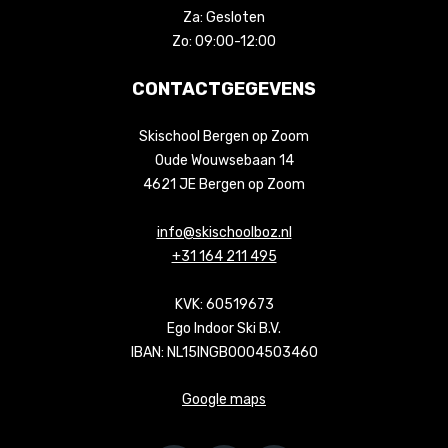
Za:
Gesloten
Zo:
09:00-12:00
CONTACTGEGEVENS
Skischool Bergen op Zoom
Oude Wouwsebaan 14
4621 JE Bergen op Zoom
info@skischoolboz.nl
+31 164 211 495
KVK: 60519673
Ego Indoor Ski B.V.
IBAN: NL15INGB0004503460
Google maps