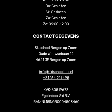
Wo:
13:00-20:00
Do:
Gesloten
Vr:
Gesloten
Za:
Gesloten
Zo:
09:00-12:00
CONTACTGEGEVENS
Skischool Bergen op Zoom
Oude Wouwsebaan 14
4621 JE Bergen op Zoom
info@skischoolboz.nl
+31 164 211 495
KVK: 60519673
Ego Indoor Ski B.V.
IBAN: NL15INGB0004503460