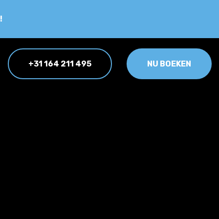
!
+31 164 211 495
NU BOEKEN